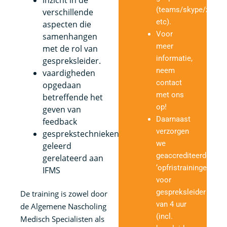
inzicht in de
(teams/skype/zoom
verschillende
etc).
aspecten die
Voor
samenhangen
meer
met de rol van
informatie,
gespreksleider.
neem
vaardigheden
contact
opgedaan
met ons
betreffende het
op!
geven van
Daarnaast
feedback
verzorgen
gesprekstechnieken
we
geleerd
geaccrediteerde
gerelateerd aan
‘opfristrainingen’
IFMS
voor
gespreksleider
De training is zowel door
van 4 uur
de Algemene Nascholing
(incl.
Medisch Specialisten als