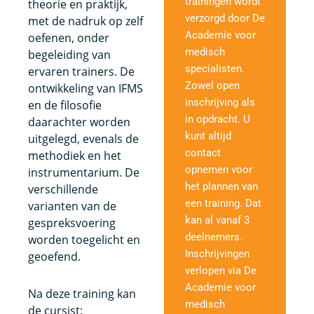
trainingen wordt
theorie en praktijk,
verzorgd door De
met de nadruk op zelf
Academie voor
oefenen, onder
medisch
begeleiding van
specialisten.
ervaren trainers. De
Zowel open
ontwikkeling van IFMS
inschrijving als
en de filosofie
in opdracht. U
daarachter worden
kunt altijd
uitgelegd, evenals de
contact
methodiek en het
opnemen voor
instrumentarium. De
het plannen van
verschillende
een training. Dat
varianten van de
kan al vanaf 3
gespreksvoering
deelnemers.
worden toegelicht en
Inschrijvingen
geoefend.
verlopen via De
Academie voor
Na deze training kan
medisch
de cursist: