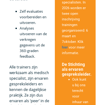
specialisten. In
2026 worden er
Zelf evaluaties
twee open
voorbereiden en
inschrijving
uitvoeren.
trainingen
Analyses
georganiseerd: 6
uitvoeren van de
maart en
verkregen
7oktober.
Klik
gegevens uit de
hier
voor meer
360-graden
informatie.
feedback.
De Stichting
Alle trainers zijn
als ervaren
werkzaam als medisch
gespreksleider.
specialist, zijn ervaren
Ook kunt
gespreksleiders en
u bij ons
kennen de dagelijkse
terecht
praktijk. Ze zijn dus
voor
ervaren als ‘peer’ in de
inhuur van