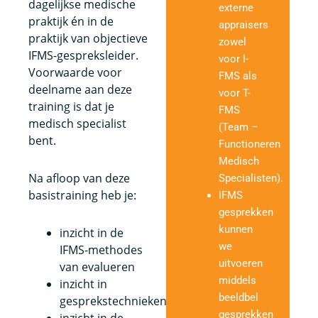
dagelijkse medische
externe
praktijk én in de
appraisers
praktijk van objectieve
zowel
IFMS-gespreksleider.
voor I-
Voorwaarde voor
FMS als
deelname aan deze
voor T-
training is dat je
FMS
medisch specialist
(Team –
bent.
Functioneren
Medisch
Na afloop van deze
Specialisten).
basistraining heb je:
IFMS
gesprekken
kunnen
inzicht in de
we
IFMS-methodes
uitvoeren
van evalueren
middels
inzicht in
beeldbel
gesprekstechnieken
gesprekken