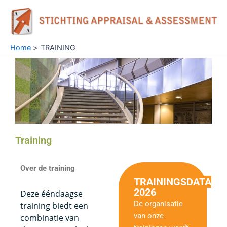
Ga
naar
de
inhoud
Home
TRAINING
Training
Over de training
TRAININGSDATA
2026
Deze ééndaagse
De organisatie
training biedt een
van onze
combinatie van